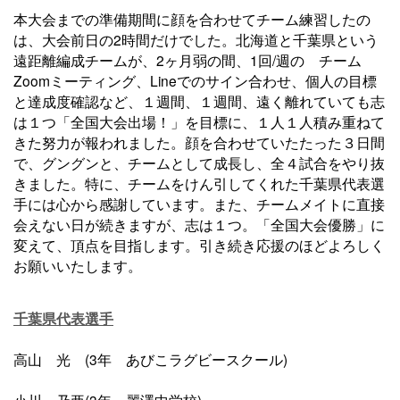
本大会までの準備期間に顔を合わせてチーム練習したの
は、大会前日の2時間だけでした。北海道と千葉県という
遠距離編成チームが、2ヶ月弱の間、1回/週の チーム
Zoomミーティング、Lineでのサイン合わせ、個人の目標
と達成度確認など、１週間、１週間、遠く離れていても志
は１つ「全国大会出場！」を目標に、１人１人積み重ねて
きた努力が報われました。顔を合わせていたたった３日間
で、グングンと、チームとして成長し、全４試合をやり抜
きました。特に、チームをけん引してくれた千葉県代表選
手には心から感謝しています。また、チームメイトに直接
会えない日が続きますが、志は１つ。「全国大会優勝」に
変えて、頂点を目指します。引き続き応援のほどよろしく
お願いいたします。
千葉県代表選手
高山 光 (3年 あびこラグビースクール)
小川 乃亜(3年 麗澤中学校)