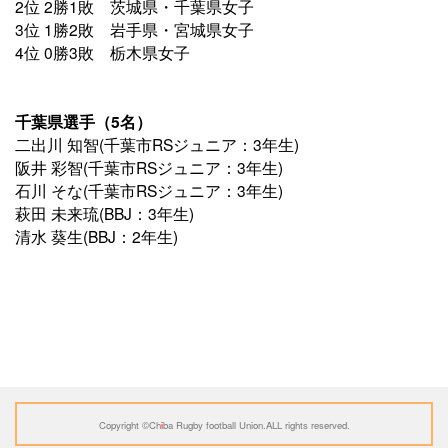
2位 2勝1敗 茨城県・千葉県女子
3位 1勝2敗 岩手県・宮城県女子
4位 0勝3敗 栃木県女子
千葉県選手（
5名）
二出川 知智(千葉市RSジュニア：3年生)
阪井 彩智(千葉市RSジュニア：3年生)
石川 そな(千葉市RSジュニア：3年生)
萩田 未来琉(BBJ：3年生)
清水 葵生(BBJ：2年生)
Copyright ©️Ch
i
ba Rugby football Union.
ALL rights reserved.