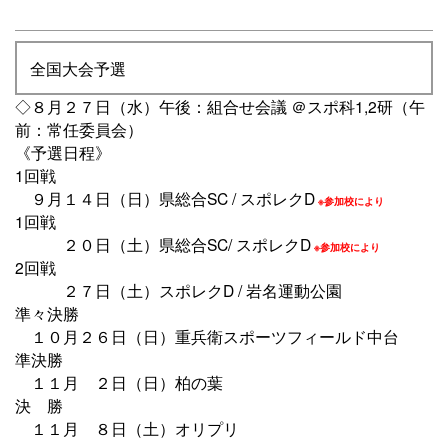
全国大会予選
◇８月２７日（水）午後：組合せ会議 ＠スポ科1,2研（午
前：常任委員会）
《予選日程》
1回戦
９月１４日（日）県総合SC / スポレクD
※参加校により
1回戦
２０日（土）県総合SC/ スポレクD
※参加校により
2回戦
２７日（土）スポレクD / 岩名運動公園
準々決勝
１０月２６日（日）
重兵衛スポーツフィールド中台
準決勝
１１月 ２日（日）柏の葉
決 勝
１１月 ８日（土）オリプリ