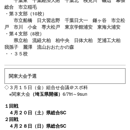
千葉東 千葉経済大附 千葉北 検見川 磯辺 幕張
総合 市立稲毛
・第３支部（10校）
市立船橋 日大習志野 千葉日大一 鎌ヶ谷 市立松
戸 市川 小金 専大松戸 東京学館浦安 東海大浦安
・第４支部（8校）
県立柏 流経大柏 柏中央 日体大柏 芝浦工大柏
我孫子 麗澤 流山おおたかの森
・・３５校
関東大会予選
◇３月１５日（金）組合せ会議＠スポ科
※関東大会
（埼玉県開催）
6/7fri～9sun
１回戦
４月２０日（土）県総合SC
２回戦
４月２８日（日）県総合SC